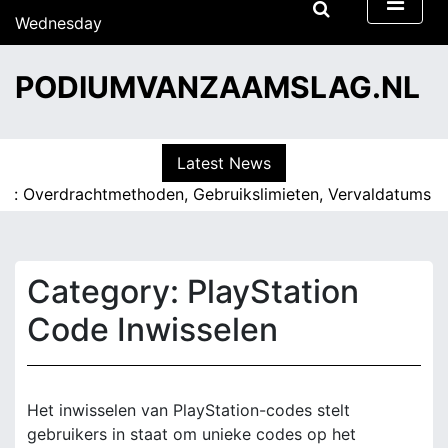
S
Wednesday
k
15/07/2026
i
14:34
PODIUMVANZAAMSLAG.NL
p
t
o
c
Latest News
o
 Overdrachtmethoden, Gebruikslimieten, Vervaldatums |
Eld
n
t
e
n
Category:
PlayStation
t
Code Inwisselen
Het inwisselen van PlayStation-codes stelt
gebruikers in staat om unieke codes op het