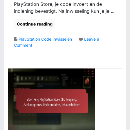
d
PlayStation Store, je code invoert en de
b
,
indiening bevestigt. Na inwisseling kun je je ....
l
I
e
n
e
Continue reading
h
m
o
o
u
PlayStation Code Inwisselen
Leave a
p
d
o
Comment
l
s
n
o
t
E
s
y
l
s
p
d
i
e
e
n
n
n
g
R
:
i
F
n
o
g
u
P
t
l
o
a
p