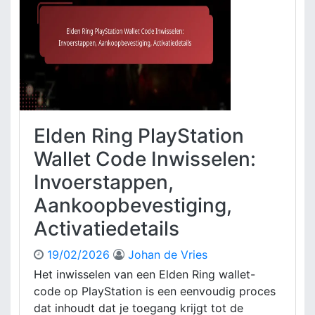
R
i
a
i
e
i
n
g
m
g
e
p
P
s
r
l
c
o
a
h
c
y
i
e
S
e
s
Elden Ring PlayStation
t
d
,
a
Wallet Code Inwisselen:
e
G
t
n
e
Invoerstappen,
i
i
s
o
Aankoopbevestiging,
s
c
n
h
Activatiedetails
C
i
o
k
d
19/02/2026
Johan de Vries
t
e
Het inwisselen van een Elden Ring wallet-
h
P
code op PlayStation is een eenvoudig proces
e
r
i
dat inhoudt dat je toegang krijgt tot de
o