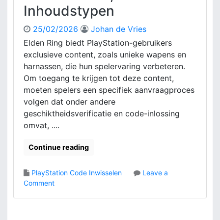
Inhoudstypen
W
a
l
25/02/2026
Johan de Vries
l
Elden Ring biedt PlayStation-gebruikers
e
exclusieve content, zoals unieke wapens en
t
harnassen, die hun spelervaring verbeteren.
I
Om toegang te krijgen tot deze content,
n
moeten spelers een specifiek aanvraagproces
w
i
volgen dat onder andere
s
geschiktheidsverificatie en code-inlossing
s
omvat, ....
e
l
Continue reading
e
n
:
PlayStation Code Inwisselen
Leave a
S
o
Comment
t
n
a
E
p
l