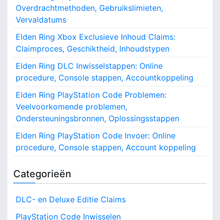
t
s
Overdrachtmethoden, Gebruikslimieten,
e
f
,
i
Vervaldatums
I
o
I
n
n
r
Elden Ring Xbox Exclusieve Inhoud Claims:
o
w
h
:
Claimproces, Geschiktheid, Inhoudstypen
i
o
n
s
u
Elden Ring DLC Inwisselstappen: Online
s
d
procedure, Console stappen, Accountkoppeling
e
s
l
Elden Ring PlayStation Code Problemen:
b
i
Veelvoorkomende problemen,
e
n
h
Ondersteuningsbronnen, Oplossingsstappen
g
e
:
Elden Ring PlayStation Code Invoer: Online
e
I
procedure, Console stappen, Account koppeling
r
n
s
Categorieën
t
a
l
DLC- en Deluxe Editie Claims
l
PlayStation Code Inwisselen
a