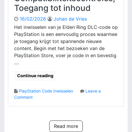
A
i
Toegang tot inhoud
S
a
n
t
n
g
o
16/02/2026
Johan de Vries
k
s
r
Het inwisselen van je Elden Ring DLC-code op
o
b
e
o
PlayStation is een eenvoudig proces waarmee
r
D
p
je toegang krijgt tot spannende nieuwe
o
L
b
content. Begin met het bezoeken van de
n
C
e
n
PlayStation Store, voer je code in en bevestig
T
v
e
o
....
e
n
e
s
g
Continue reading
t
a
i
n
g
PlayStation Code Inwisselen
Leave a
g
i
o
Comment
:
n
n
A
g
E
a
,
l
n
A
d
k
Read more
c
e
o