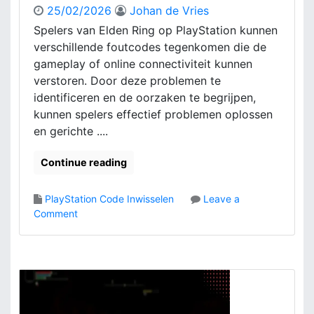
a
l
25/02/2026
Johan de Vries
l
u
Spelers van Elden Ring op PlayStation kunnen
d
s
o
i
verschillende foutcodes tegenkomen die de
c
e
gameplay of online connectiviteit kunnen
o
v
verstoren. Door deze problemen te
n
e
identificeren en de oorzaken te begrijpen,
t
I
kunnen spelers effectief problemen oplossen
r
n
en gerichte ....
o
h
l
o
Continue reading
e
u
s
d
,
C
PlayStation Code Inwisselen
Leave a
T
l
o
Comment
r
a
n
a
i
E
n
m
l
s
s
d
a
:
e
c
C
n
t
l