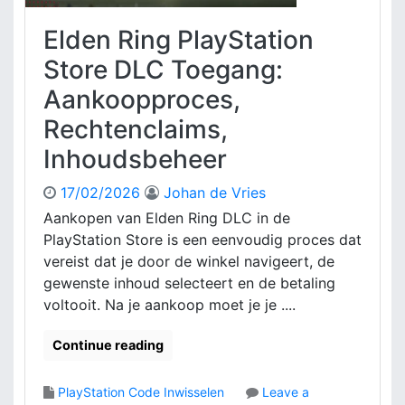
y
l
S
o
Elden Ring PlayStation
t
s
a
Store DLC Toegang:
s
t
i
Aankoopproces,
i
n
o
Rechtenclaims,
g
n
,
Inhoudsbeheer
W
V
a
e
l
17/02/2026
Johan de Vries
e
l
Aankopen van Elden Ring DLC in de
l
e
v
PlayStation Store is een eenvoudig proces dat
t
o
vereist dat je door de winkel navigeert, de
C
o
gewenste inhoud selecteert en de betaling
o
r
voltooit. Na je aankoop moet je je ....
d
k
e
o
I
Continue reading
m
n
e
w
n
PlayStation Code Inwisselen
Leave a
i