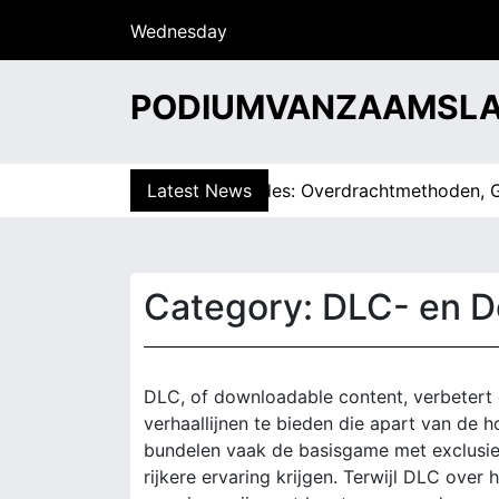
S
Wednesday
k
15/07/2026
i
14:34
p
PODIUMVANZAAMSLA
t
o
c
yStation Store Wallet Codes: Overdrachtmethoden, Gebruik
Latest News
o
n
t
e
Category:
DLC- en De
n
t
DLC, of downloadable content, verbetert 
verhaallijnen te bieden die apart van d
bundelen vaak de basisgame met exclusie
rijkere ervaring krijgen. Terwijl DLC ove