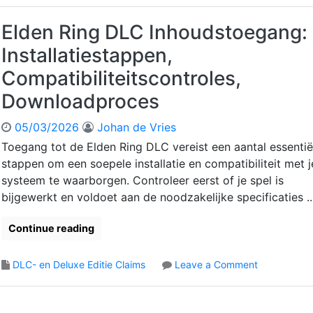
t
d
I
a
k
e
Elden Ring DLC Inhoudstoegang:
n
’
o
n
h
s
p
Installatiestappen,
R
o
a
p
i
u
a
Compatibiliteitscontroles,
e
n
d
n
l
Downloadproces
g
:
v
i
D
T
r
n
05/03/2026
Johan de Vries
L
o
a
g
C
e
g
Toegang tot de Elden Ring DLC vereist een aantal essentië
I
g
e
stappen om een soepele installatie en compatibiliteit met j
n
a
n
systeem te waarborgen. Controleer eerst of je spel is
h
n
,
bijgewerkt en voldoet aan de noodzakelijke specificaties ...
o
g
B
u
s
e
Continue reading
d
m
s
s
e
c
b
t
h
o
DLC- en Deluxe Editie Claims
Leave a Comment
e
h
i
n
h
o
k
E
e
d
b
l