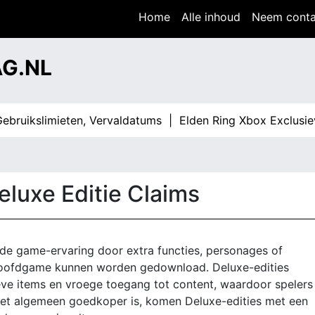
Home
Alle inhoud
Neem conta
G.NL
slimieten, Vervaldatums |
Elden Ring Xbox Exclusieve Inh
luxe Editie Claims
de game-ervaring door extra functies, personages of
e hoofdgame kunnen worden gedownload. Deluxe-edities
ve items en vroege toegang tot content, waardoor spelers
r het algemeen goedkoper is, komen Deluxe-edities met een