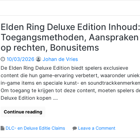
E
p
l
p
d
e
e
Elden Ring Deluxe Edition Inhoud
n
n
:
Toegangsmethoden, Aanspraken
R
O
i
op rechten, Bonusitems
n
n
l
g
10/03/2026
Johan de Vries
i
D
n
De Elden Ring Deluxe Edition biedt spelers exclusieve
e
e
content die hun game-ervaring verbetert, waaronder unie
l
p
u
in-game items en speciale kunst- en soundtrackkenmerken
r
x
Om toegang te krijgen tot deze content, moeten spelers d
o
e
Deluxe Edition kopen ....
c
E
e
d
d
Continue reading
i
u
t
r
o
DLC- en Deluxe Editie Claims
Leave a Comment
i
e
n
o
,