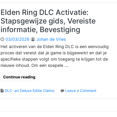
e
e
a
d
r
n
a
e
Elden Ring DLC Activatie:
:
,
r
n
D
Stapsgewijze gids, Vereiste
A
h
R
o
a
e
i
informatie, Bevestiging
w
n
i
n
n
s
d
g
03/03/2026
Johan de Vries
l
p
v
D
o
Het activeren van de Elden Ring DLC is een eenvoudig
r
a
L
a
a
n
proces dat vereist dat je game is bijgewerkt en dat je
C
d
k
i
I
specifieke stappen volgt om toegang te krijgen tot de
p
e
n
n
nieuwe inhoud. Om een soepele ....
r
n
h
h
o
o
o
o
Continue reading
c
p
u
u
e
r
d
d
s
e
o
DLC- en Deluxe Editie Claims
Leave a Comment
,
s
,
c
n
T
t
I
h
E
o
o
n
t
l
e
e
s
e
d
g
g
t