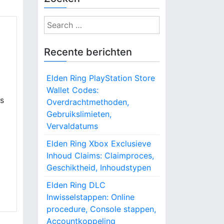
S
e
a
Recente berichten
r
c
Elden Ring PlayStation Store
h
Wallet Codes:
f
es
Overdrachtmethoden,
o
Gebruikslimieten,
r
Vervaldatums
:
Elden Ring Xbox Exclusieve
Inhoud Claims: Claimproces,
Geschiktheid, Inhoudstypen
Elden Ring DLC
Inwisselstappen: Online
procedure, Console stappen,
Accountkoppeling