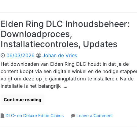
E
n
C
l
B
o
d
o
n
e
n
Elden Ring DLC Inhoudsbeheer:
s
n
u
o
Downloadproces,
R
s
l
i
s
Installatiecontroles, Updates
e
n
e
s
g
n
06/03/2026
Johan de Vries
t
D
:
a
Het downloaden van Elden Ring DLC houdt in dat je de
e
D
p
content koopt via een digitale winkel en de nodige stappe
l
i
p
u
volgt om deze op je gamingplatform te installeren. Na de
g
e
x
i
installatie is het belangrijk ....
n
e
t
,
E
a
Continue reading
A
d
l
c
i
e
c
o
DLC- en Deluxe Editie Claims
Leave a Comment
t
e
o
n
i
x
u
E
o
t
n
l
n
r