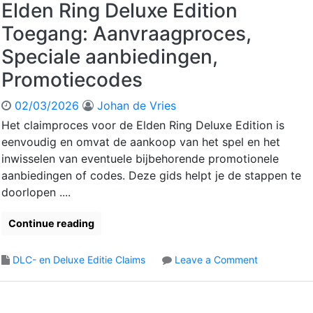
n
e
a
Elden Ring Deluxe Edition
a
a
,
n
n
n
Toegang: Aanvraagproces,
l
B
R
g
g
l
o
i
s
:
Speciale aanbiedingen,
a
n
n
p
I
t
Promotiecodes
u
g
r
n
i
s
D
o
s
e
02/03/2026
Johan de Vries
i
L
c
t
c
t
C
e
a
Het claimproces voor de Elden Ring Deluxe Edition is
o
e
A
s
l
eenvoudig en omvat de aankoop van het spel en het
n
m
c
l
inwisselen van eventuele bijbehorende promotionele
t
s
t
a
aanbiedingen of codes. Deze gids helpt je de stappen te
r
i
t
o
doorlopen ....
v
i
l
a
e
e
t
Continue reading
s
s
i
t
,
e
a
o
DLC- en Deluxe Editie Claims
Leave a Comment
U
:
p
n
p
S
p
E
d
t
e
l
a
a
n