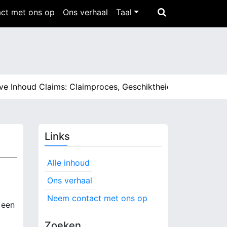
ct met ons op
Ons verhaal
Taal
oud Claims: Claimproces, Geschiktheid, Inhoudstypen |
Eld
Links
Alle inhoud
Ons verhaal
Neem contact met ons op
 een
Zoeken