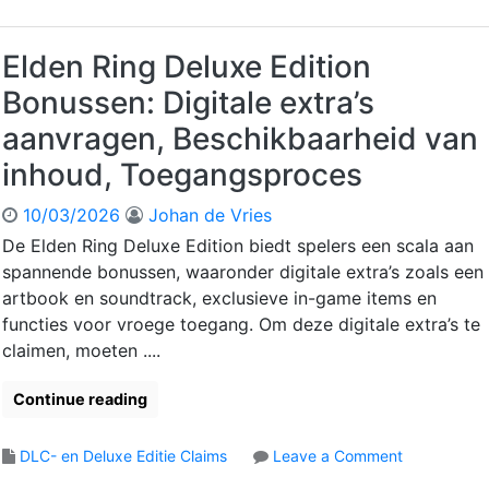
l
d
e
Elden Ring Deluxe Edition
n
Bonussen: Digitale extra’s
R
i
aanvragen, Beschikbaarheid van
n
inhoud, Toegangsproces
g
D
10/03/2026
Johan de Vries
L
C
De Elden Ring Deluxe Edition biedt spelers een scala aan
I
spannende bonussen, waaronder digitale extra’s zoals een
n
artbook en soundtrack, exclusieve in-game items en
w
functies voor vroege toegang. Om deze digitale extra’s te
i
claimen, moeten ....
s
s
e
Continue reading
l
s
o
DLC- en Deluxe Editie Claims
Leave a Comment
t
n
a