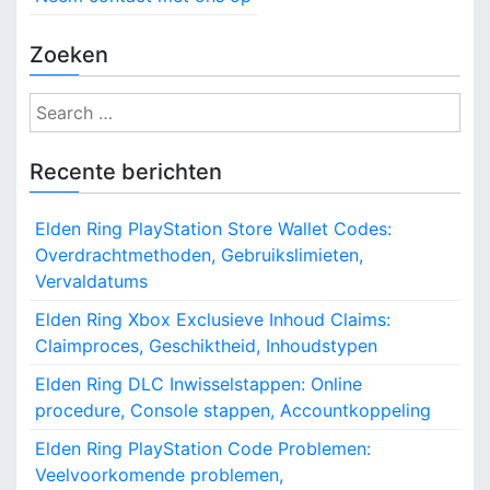
Zoeken
S
e
a
Recente berichten
r
c
Elden Ring PlayStation Store Wallet Codes:
h
Overdrachtmethoden, Gebruikslimieten,
f
Vervaldatums
o
r
Elden Ring Xbox Exclusieve Inhoud Claims:
:
Claimproces, Geschiktheid, Inhoudstypen
Elden Ring DLC Inwisselstappen: Online
procedure, Console stappen, Accountkoppeling
Elden Ring PlayStation Code Problemen:
Veelvoorkomende problemen,