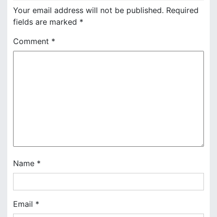
n
Your email address will not be published.
Required
fields are marked
*
a
Comment
*
v
i
g
a
t
i
o
Name
*
n
Email
*