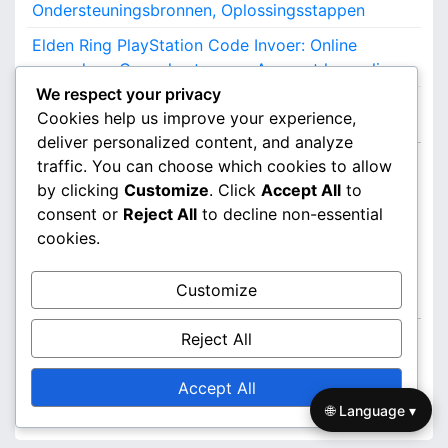
Ondersteuningsbronnen, Oplossingsstappen
Elden Ring PlayStation Code Invoer: Online
procedure, Console stappen, Account koppeling
We respect your privacy
Cookies help us improve your experience,
Categorieën
deliver personalized content, and analyze
traffic. You can choose which cookies to allow
DLC- en Deluxe Editie Claims
by clicking
Customize
. Click
Accept All
to
PlayStation Code Inwisselen
consent or
Reject All
to decline non-essential
cookies.
Xbox Code Inwisselen
Customize
Archief
Reject All
March 2026
February 2026
Accept All
🌐 Language ▾