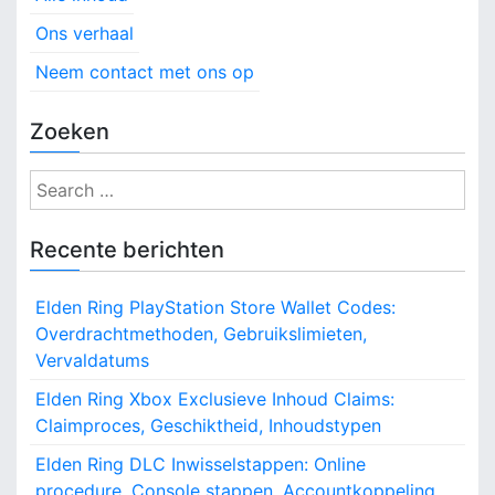
Ons verhaal
Neem contact met ons op
Zoeken
S
e
a
Recente berichten
r
c
Elden Ring PlayStation Store Wallet Codes:
h
Overdrachtmethoden, Gebruikslimieten,
f
Vervaldatums
o
r
Elden Ring Xbox Exclusieve Inhoud Claims:
:
Claimproces, Geschiktheid, Inhoudstypen
Elden Ring DLC Inwisselstappen: Online
procedure, Console stappen, Accountkoppeling