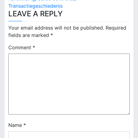
t
Transactiegeschiedenis
n
LEAVE A REPLY
a
Your email address will not be published.
Required
v
fields are marked
*
i
Comment
*
g
a
t
i
o
n
Name
*