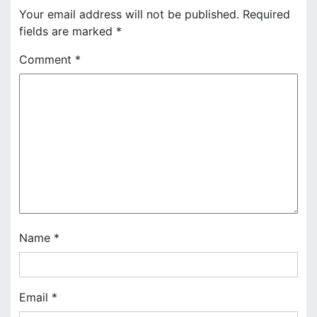
a
Your email address will not be published.
Required
v
fields are marked
*
i
Comment
*
g
a
t
i
o
n
Name
*
Email
*