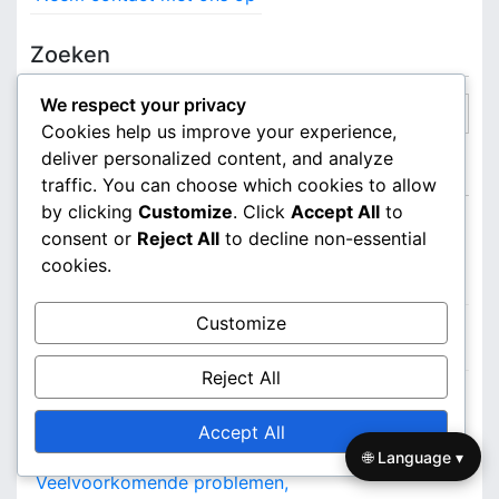
Zoeken
We respect your privacy
S
Cookies help us improve your experience,
e
deliver personalized content, and analyze
a
Recente berichten
traffic. You can choose which cookies to allow
r
by clicking
Customize
. Click
Accept All
to
c
Elden Ring PlayStation Store Wallet Codes:
consent or
Reject All
to decline non-essential
h
Overdrachtmethoden, Gebruikslimieten,
cookies.
f
Vervaldatums
o
r
Customize
Elden Ring Xbox Exclusieve Inhoud Claims:
:
Claimproces, Geschiktheid, Inhoudstypen
Reject All
Elden Ring DLC Inwisselstappen: Online
procedure, Console stappen, Accountkoppeling
Accept All
Elden Ring PlayStation Code Problemen:
🌐 Language ▾
Veelvoorkomende problemen,