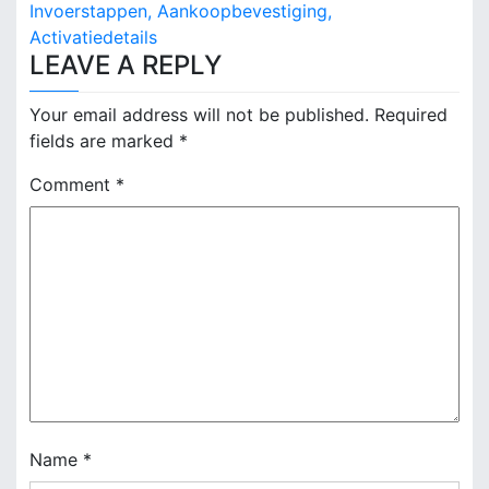
Invoerstappen, Aankoopbevestiging,
t
Activatiedetails
n
LEAVE A REPLY
a
Your email address will not be published.
Required
v
fields are marked
*
i
Comment
*
g
a
t
i
o
n
Name
*