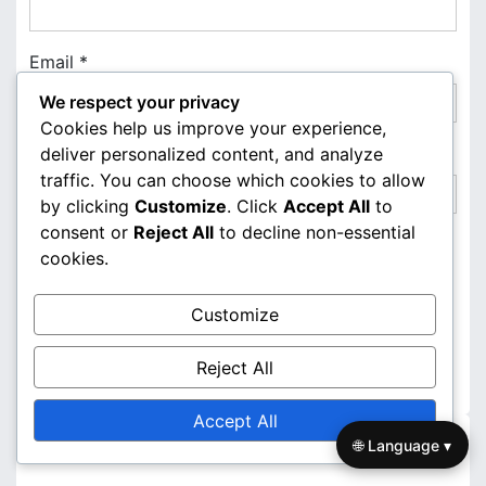
Email
*
We respect your privacy
Cookies help us improve your experience,
Website
deliver personalized content, and analyze
traffic. You can choose which cookies to allow
by clicking
Customize
. Click
Accept All
to
consent or
Reject All
to decline non-essential
cookies.
Save my name, email, and website in this browser
for the next time I comment.
Customize
Reject All
Accept All
Links
🌐 Language ▾