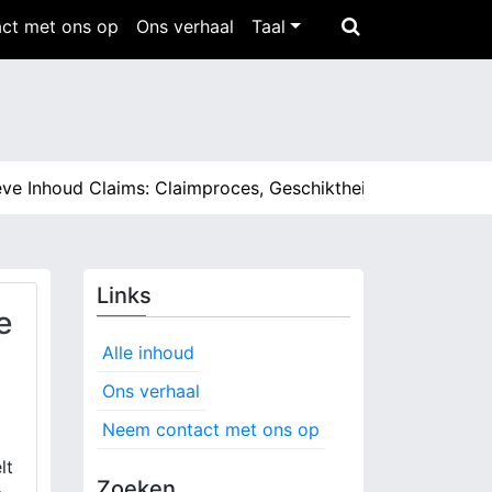
ct met ons op
Ons verhaal
Taal
nhoud Claims: Claimproces, Geschiktheid, Inhoudstypen |
E
Links
e
Alle inhoud
Ons verhaal
Neem contact met ons op
lt
Zoeken