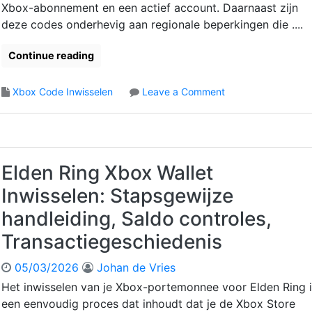
o
Xbox-abonnement en een actief account. Daarnaast zijn
c
e
o
c
c
deze codes onderhevig aan regionale beperkingen die ....
c
u
e
o
o
d
s
u
d
s
Continue reading
,
n
e
t
I
t
s
o
o
Xbox Code Inwisselen
Leave a Comment
n
k
e
n
s
o
g
E
t
p
a
l
a
p
n
d
l
e
g
e
l
Elden Ring Xbox Wallet
l
:
n
a
i
I
Inwisselen: Stapsgewijze
R
t
n
n
i
i
g
handleiding, Saldo controles,
s
n
e
t
Transactiegeschiedenis
g
c
a
X
o
l
05/03/2026
Johan de Vries
b
n
l
o
t
Het inwisselen van je Xbox-portemonnee voor Elden Ring 
a
x
r
een eenvoudig proces dat inhoudt dat je de Xbox Store
t
C
o