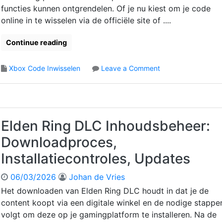
y
functies kunnen ontgrendelen. Of je nu kiest om je code
S
online in te wisselen via de officiële site of ....
t
a
Continue reading
t
i
o
Xbox Code Inwisselen
Leave a Comment
o
n
n
E
B
l
o
d
n
e
Elden Ring DLC Inhoudsbeheer:
u
n
s
Downloadproces,
R
c
i
o
Installatiecontroles, Updates
n
d
g
e
06/03/2026
Johan de Vries
X
C
Het downloaden van Elden Ring DLC houdt in dat je de
b
l
content koopt via een digitale winkel en de nodige stappe
o
a
x
volgt om deze op je gamingplatform te installeren. Na de
i