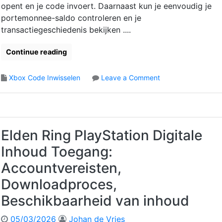
i
opent en je code invoert. Daarnaast kun je eenvoudig je
o
l
e
portemonnee-saldo controleren en je
d
e
s
transactiegeschiedenis bekijken ....
e
s
t
I
,
a
n
Continue reading
U
p
w
p
p
i
d
e
o
Xbox Code Inwisselen
Leave a Comment
s
a
n
n
s
t
,
E
e
e
C
l
l
s
o
d
i
m
e
Elden Ring PlayStation Digitale
n
p
n
g
Inhoud Toegang:
a
R
:
t
i
Accountvereisten,
G
i
n
e
Downloadproces,
b
g
s
i
X
Beschikbaarheid van inhoud
c
l
b
h
i
o
i
05/03/2026
Johan de Vries