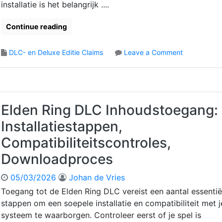
C
installatie is het belangrijk ....
m
o
s
d
:
Continue reading
e
C
I
l
o
DLC- en Deluxe Editie Claims
Leave a Comment
n
a
n
v
i
E
o
m
l
e
p
d
r
r
e
Elden Ring DLC Inhoudstoegang:
:
o
n
O
c
Installatiestappen,
R
n
e
i
l
Compatibiliteitscontroles,
s
n
i
,
Downloadproces
g
n
S
D
e
p
05/03/2026
Johan de Vries
L
p
e
C
r
Toegang tot de Elden Ring DLC vereist een aantal essentië
c
I
o
i
stappen om een soepele installatie en compatibiliteit met j
n
c
a
systeem te waarborgen. Controleer eerst of je spel is
h
e