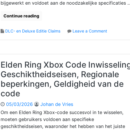
l
bijgewerkt en voldoet aan de noodzakelijke specificaties ...
o
d
e
u
u
a
Continue reading
d
r
a
s
e
n
b
,
b
o
DLC- en Deluxe Editie Claims
Leave a Comment
e
C
i
n
h
o
e
E
e
n
d
l
e
s
i
d
r
o
n
e
Elden Ring Xbox Code Inwisseling
:
l
g
n
D
Geschiktheidseisen, Regionale
e
e
R
o
s
n
i
beperkingen, Geldigheid van de
w
t
,
n
n
a
code
P
g
l
p
r
D
o
p
05/03/2026
Johan de Vries
o
L
a
e
m
C
Om een Elden Ring Xbox-code succesvol in te wisselen,
d
n
o
I
moeten gebruikers voldoen aan specifieke
p
,
t
n
geschiktheidseisen, waaronder het hebben van het juiste
r
A
i
h