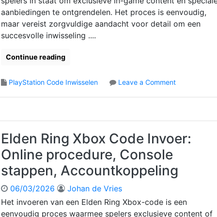
spelers in staat om exclusieve in-game content en special
aanbiedingen te ontgrendelen. Het proces is eenvoudig,
maar vereist zorgvuldige aandacht voor detail om een
succesvolle inwisseling ....
Continue reading
o
PlayStation Code Inwisselen
Leave a Comment
n
E
l
d
e
Elden Ring Xbox Code Invoer:
n
Online procedure, Console
R
i
stappen, Accountkoppeling
n
g
06/03/2026
Johan de Vries
P
Het invoeren van een Elden Ring Xbox-code is een
l
eenvoudig proces waarmee spelers exclusieve content of
a