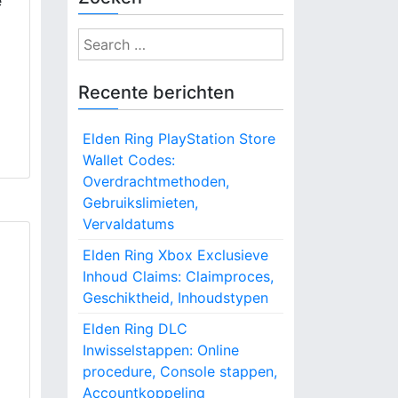
e
S
e
a
Recente berichten
r
c
Elden Ring PlayStation Store
h
Wallet Codes:
f
Overdrachtmethoden,
o
Gebruikslimieten,
r
Vervaldatums
:
Elden Ring Xbox Exclusieve
Inhoud Claims: Claimproces,
Geschiktheid, Inhoudstypen
Elden Ring DLC
Inwisselstappen: Online
procedure, Console stappen,
Accountkoppeling