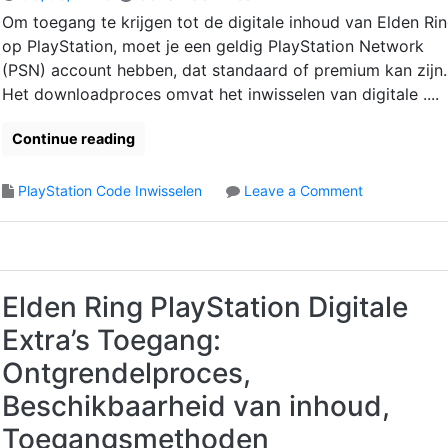
t
x
k
Om toegang te krijgen tot de digitale inhoud van Elden Ri
e
W
t
i
a
op PlayStation, moet je een geldig PlayStation Network
h
t
l
(PSN) account hebben, dat standaard of premium kan zijn.
e
s
l
Het downloadproces omvat het inwisselen van digitale ....
i
c
e
d
o
t
s
Continue reading
n
I
e
t
n
i
o
r
PlayStation Code Inwisselen
Leave a Comment
w
s
n
o
i
e
E
l
s
n
l
e
s
,
d
s
e
R
e
,
l
Elden Ring PlayStation Digitale
e
n
D
e
g
Extra’s Toegang:
R
o
n
i
i
w
:
Ontgrendelproces,
o
n
n
S
n
Beschikbaarheid van inhoud,
g
l
t
a
P
o
a
Toegangsmethoden
l
l
a
p