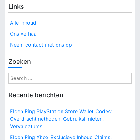
Links
Alle inhoud
Ons verhaal
Neem contact met ons op
Zoeken
S
e
a
Recente berichten
r
c
Elden Ring PlayStation Store Wallet Codes:
h
Overdrachtmethoden, Gebruikslimieten,
f
Vervaldatums
o
r
Elden Ring Xbox Exclusieve Inhoud Claims: