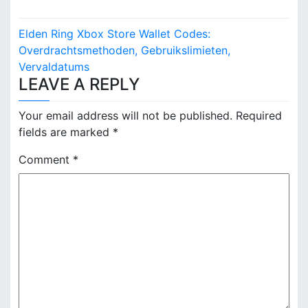
P
Elden Ring Xbox Store Wallet Codes:
o
Overdrachtsmethoden, Gebruikslimieten,
Vervaldatums
s
LEAVE A REPLY
t
Your email address will not be published.
Required
n
fields are marked
*
a
Comment
*
v
i
g
a
t